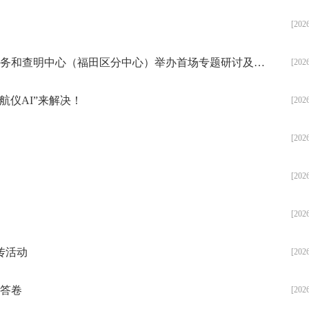
[202
“AI导航+专家解读”——深圳市企业出海法律服务和查明中心（福田区分中心）举办首场专题研讨及咨询活动
[202
仪AI”来解决！
[202
[202
[202
[202
传活动
[202
革答卷
[202