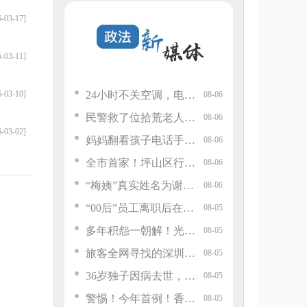
6-03-17]
6-03-11]
6-03-10]
24小时不关空调，电费竟降六成！网友吵翻，官方回应
08-06
民警救了位拾荒老人，后来把他关进看守所
08-06
6-03-02]
妈妈翻看孩子电话手表吓一跳：十几个聊天群、通讯录一半是陌生人；全部删除后孩子哭诉：“我不被尊重”
08-06
全市首家！坪山区行政争议法律援助工作站揭牌成立
08-06
“梅姨”真实姓名为谢家梅，长相或将公布，案件已进入审查起诉环节
08-06
“00后”员工离职后在朋友圈吐槽前老板“四十岁老登”“企图占便宜”等，前老板怒将其告上法庭
08-05
多年积怨一朝解！光明区巧破城中村租赁“合同空白”难题
08-05
旅客全网寻找的深圳机场安检小姐姐，找到了……
08-05
36岁独子因病去世，母亲艰难度日，起诉继承87个游戏账号：儿子十几年下来把每个账号都养得颇有“身价”，法院判了
08-05
警惕！今年首例！香港7岁男童感染流感，发病一周后不幸离世……医生提醒：出现这些情况，立即就医
08-05