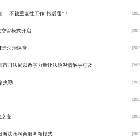
能”，不被重复性工作“拖后腿”！
[202
慧交管模式开启
[202
打造法治课堂
[202
市委政法委举办“勤学春来
早”2025年度第二期年轻干
圳市司法局以数字力量让法治温情触手可及
[202
部分享交流活动
路执勤
[202
[202
法之变
[202
出海法商融合服务新模式
[202