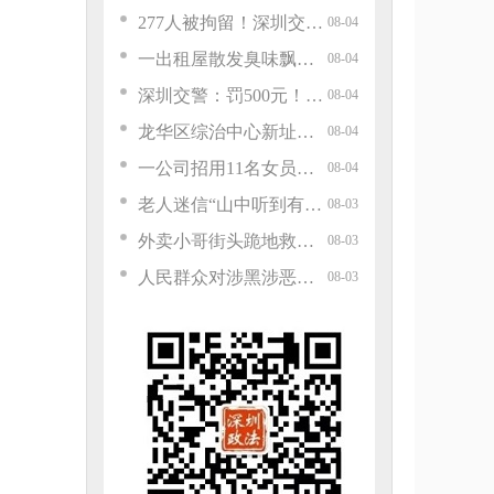
277人被拘留！深圳交警持续严查→
08-04
一出租屋散发臭味飘满小区，邻居报警，民警上门发现租客正操演“炼金秘术”：网购高危化学品用尾矿水违规炼金，被行政拘留
08-04
深圳交警：罚500元！近期出行要注意......
08-04
龙华区综治中心新址揭牌启用
08-04
一公司招用11名女员工，将妊娠测试作为入职体检项目，要求提供3天内孕检证明，被罚款22000元
08-04
老人迷信“山中听到有人呼喊名字不能应答”，与救援人员反向行走，被困深山超30小时
08-03
外卖小哥街头跪地救人，动作专业到惊人！一查身份：前深圳消防员
08-03
人民群众对涉黑涉恶违法犯罪问题的举报途径具体有哪些？请看这里
08-03