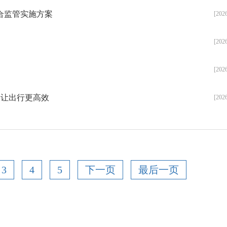
合监管实施方案
[202
[202
[202
，让出行更高效
[202
3
4
5
下一页
最后一页